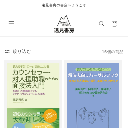
コンテ
遠見書房の書店へようこそ
ンツに
進む
カ
ー
ト
絞り込む
16個の商品