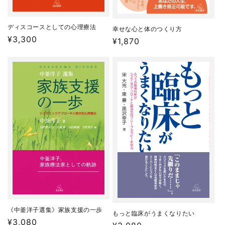
ディスコースとしての心理療法
幸せな心と体のつくり方
通
¥3,300
通
¥1,870
常
常
価
価
格
格
《中釜洋子選集》家族支援の一歩
もっと臨床がうまくなりたい
通
¥3,080