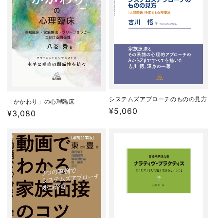
システムズアプローチのものの見方
「かかわり」の心理臨床
通
¥5,060
通
¥3,080
常
常
価
価
格
格