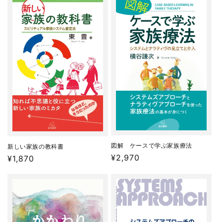
格
格
図解 ケースで学ぶ家族療法
新しい家族の教科書
通
¥2,970
通
¥1,870
常
常
価
価
格
格