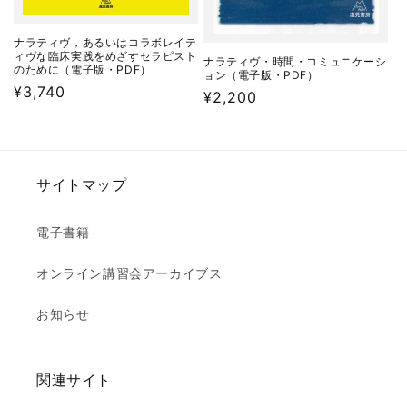
ナラティヴ，あるいはコラボレイテ
ィヴな臨床実践をめざすセラピスト
ナラティヴ・時間・コミュニケーシ
のために（電子版・PDF）
ョン（電子版・PDF）
通
¥3,740
通
¥2,200
常
常
価
価
格
格
サイトマップ
電子書籍
オンライン講習会アーカイブス
お知らせ
関連サイト