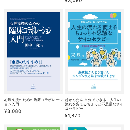
通
¥3,080
常
常
価
価
格
格
心理支援のための臨床コラボレーシ
超かんたん 自分でできる 人生の
ョン入門
流れを変えるちょっと不思議なサイ
コセラピー
通
¥3,080
通
¥1,870
常
常
価
価