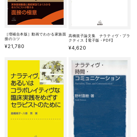
［増補合本版］動画でわかる家族面
高橋規子論文集 ナラティヴ・プラ
接のコツ
クティス【電子版・PDF】
通
¥21,780
通
¥4,620
常
常
価
価
格
格