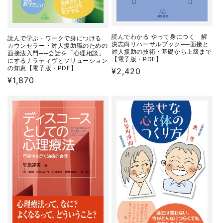
読んでわかる やって身につく 解
読んで学ぶ・ワークで身につける
決志向リハーサルブック──面接と
カウンセラー・対人援助職のための
対人援助の技術・基礎から上級まで
面接法入門──会話を「心理相談」
【電子版・PDF】
にするナラティヴとソリューション
の知恵【電子版・PDF】
通
¥2,420
通
¥1,870
常
常
価
価
格
格